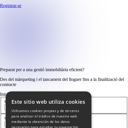
Registrar-se
Preparat per a una gestió immobiliària eficient?
Des del màrqueting i el tancament del lloguer fins a la finalització del
contracte
Inicia la sessió
Este sitio web utiliza cookies
Correu electrònic
*
Utilizamos cookies propias y de terceros
para analizar el trádico de nuestra web
Contrasenya
*
mediante la obtención de los datos
necesarios para estudiar su navegación.